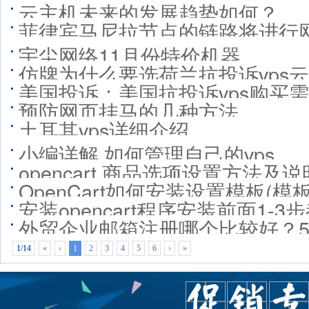
云主机未来的发展趋势如何？
菲律宾马尼拉节点的链路将进行
宇尘网络11月份特价机器
仿牌为什么要选荷兰抗投诉vps
美国投诉：美国抗投诉vps购买
预防网页挂马的几种方法
土耳其vps详细介绍
小编详解 如何管理自己的vps
opencart 商品选项设置方法及说
OpenCart如何安装设置模板(模
安装opencart程序安装前面1
外贸企业邮箱注册哪个比较好？
报错
1/14
«
‹
1
2
3
4
5
6
›
»