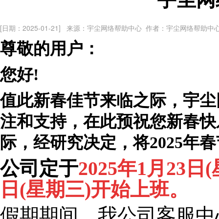
[日期：2025-01-21] 来源：宇尘网络帮助中心 作者：宇尘网络帮助中
尊敬的用户：
您好!
值此新春佳节来临之际，宇尘
注和支持，在此预祝您新春快
际，经研究决定，将2025年
公司定于
2025年1月23日
日(星期三)开始上班。
假期期间，我公司客服中心