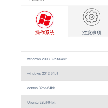
操作系统
注意事项
windows 2003 32bit/64bit
windows 2012 64bit
centos 32bit/64bit
Ubuntu 32bit/64bit