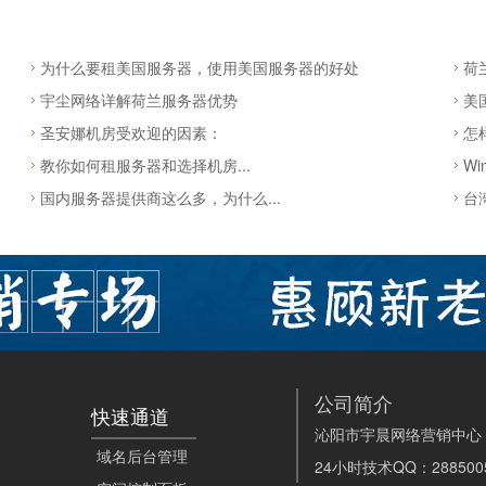
为什么要租美国服务器，使用美国服务器的好处
荷
宇尘网络详解荷兰服务器优势
美
圣安娜机房受欢迎的因素：
怎
教你如何租服务器和选择机房...
W
国内服务器提供商这么多，为什么...
台
公司简介
快速通道
沁阳市宇晨网络营销中心
域名后台管理
24小时技术QQ：288500