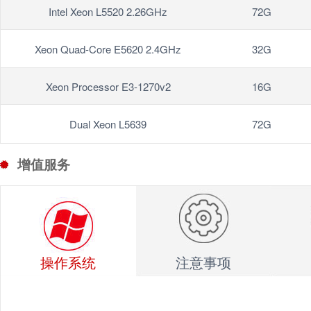
Intel Xeon L5520 2.26GHz
72G
Xeon Quad-Core E5620 2.4GHz
32G
Xeon Processor E3-1270v2
16G
Dual Xeon L5639
72G
增值服务
操作系统
注意事项